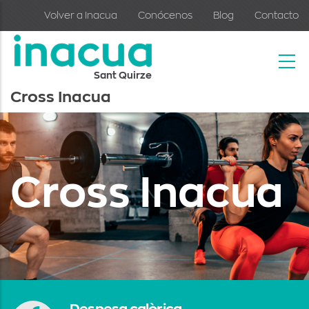
Skip to main content
Volver a Inacua
Conócenos
Blog
Contacto
Sant Quirze
Cross Inacua
Cross Inacua