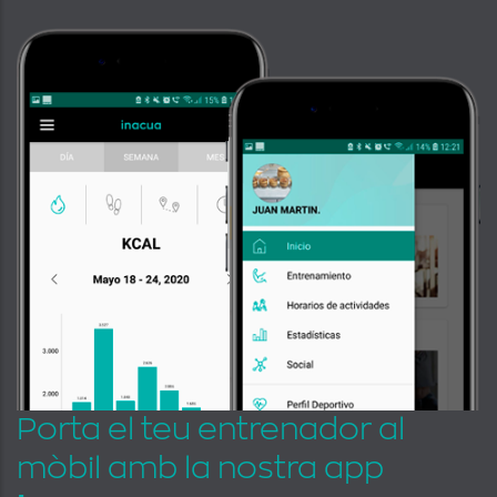
Porta el teu entrenador al
mòbil amb la nostra app