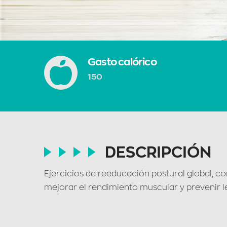
Gasto calórico
150
DESCRIPCIÓN
Ejercicios de reeducación postural global, c
mejorar el rendimiento muscular y prevenir l