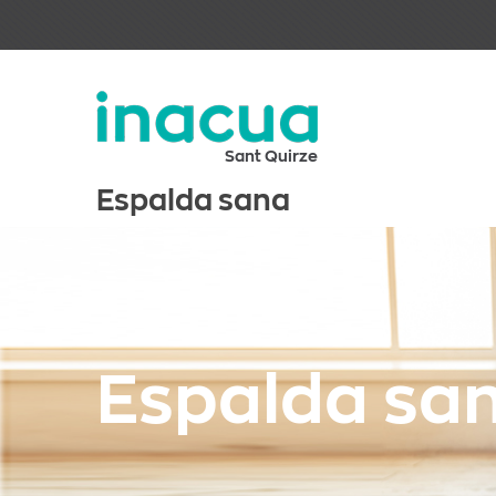
Skip to main content
Sant Quirze
Espalda sana
Espalda sa