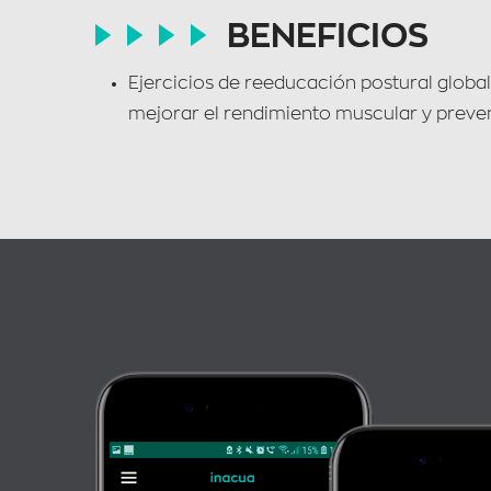
BENEFICIOS
Ejercicios de reeducación postural global
mejorar el rendimiento muscular y preven