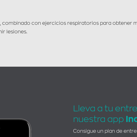
, combinado con ejercicios respiratorios para obtener m
ir lesiones.
Lleva a tu entr
nuestra app
In
Consigue un plan de entr