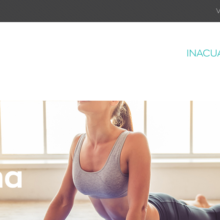
V
INACU
na