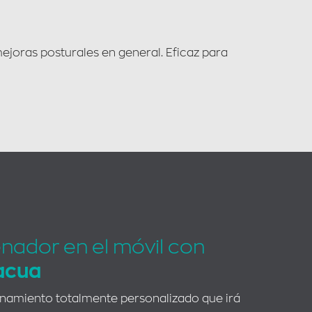
ejoras posturales en general. Eficaz para
enador en el móvil con
acua
enamiento totalmente personalizado que irá