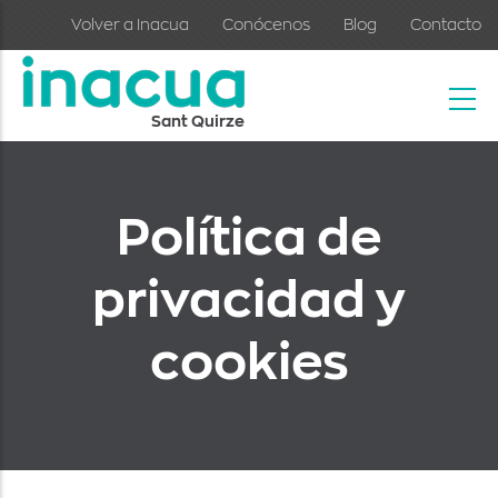
Skip to main content
Volver a Inacua
Conócenos
Blog
Contacto
Sant Quirze
Política de
privacidad y
cookies