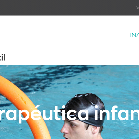
V
IN
il
rapéutica infan