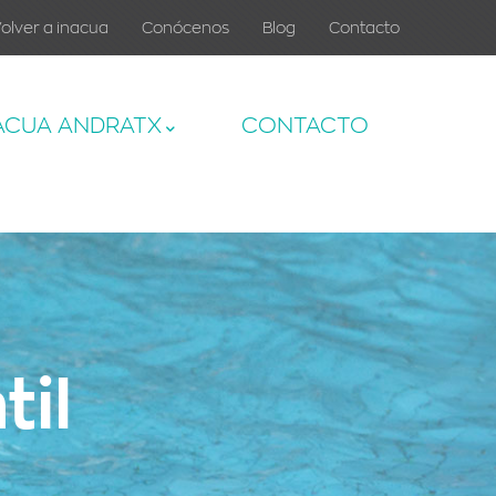
olver a inacua
Conócenos
Blog
Contacto
ACUA ANDRATX
CONTACTO
til