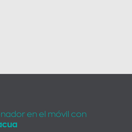
enador en el móvil con
acua