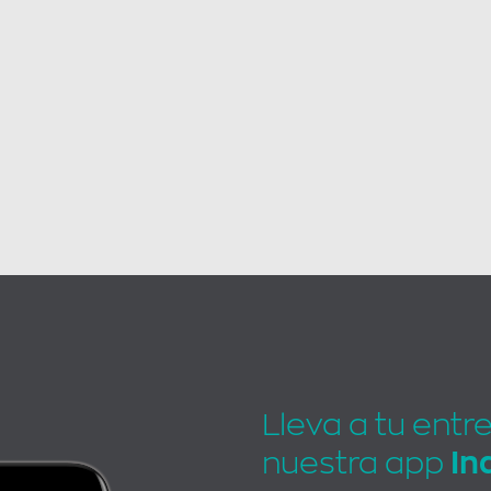
Lleva a tu entr
nuestra app
In