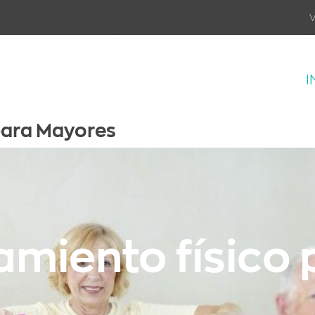
V
I
para Mayores
miento físico 