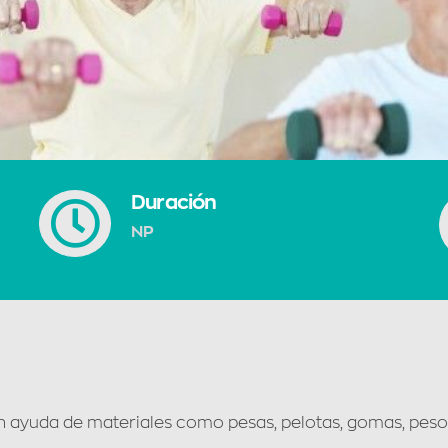
Duración
NP
n ayuda de materiales como pesas, pelotas, gomas, peso 