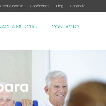
olver a inacua
Conócenos
Blog
Contacto
NACUA MURCIA
CONTACTO
para