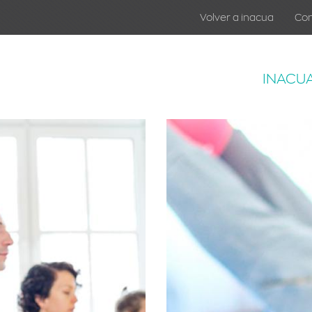
Volver a inacua
Co
INACU