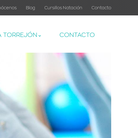
nócenos
Blog
Cursillos Natación
Contacto
A TORREJÓN
CONTACTO