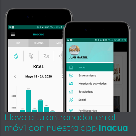
Lleva a tu entrenador en el
móvil con nuestra app
Inacua