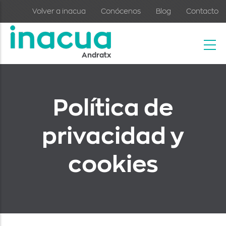
Skip to main content
Volver a inacua
Conócenos
Blog
Contacto
Andratx
Política de
privacidad y
cookies