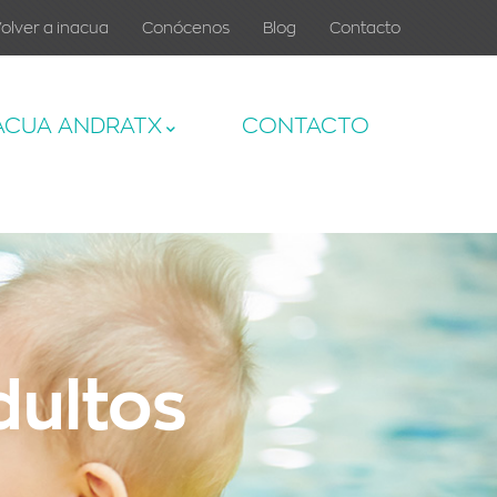
olver a inacua
Conócenos
Blog
Contacto
ACUA ANDRATX
CONTACTO
dultos