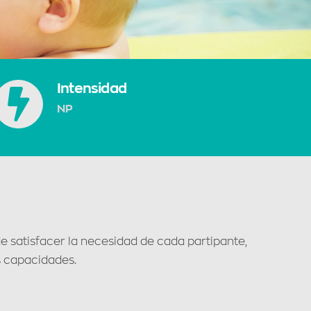
Intensidad
NP
de satisfacer la necesidad de cada partipante,
us capacidades.