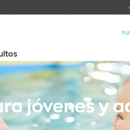
V
IN
ultos
ra jóvenes y a