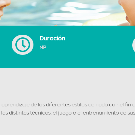
Duración
NP
 aprendizaje de los diferentes estilos de nado con el fin 
 las distintas técnicas, el juego o el entrenamiento de s