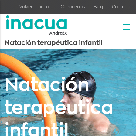
Skip to main content
Volver a inacua
Conócenos
Blog
Contacto
Andratx
Natación terapéutica infantil
Natación
terapéutica
infantil