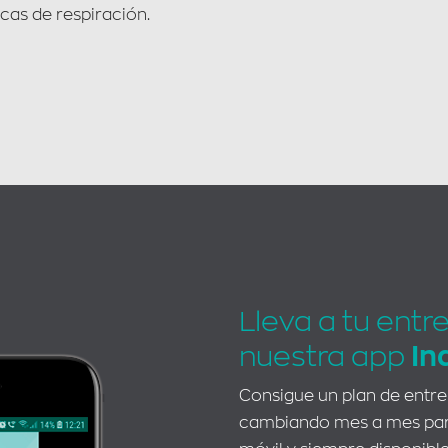
icas de respiración.
Lleva a tu entr
nuestra app
In
Consigue un plan de entr
cambiando mes a mes para