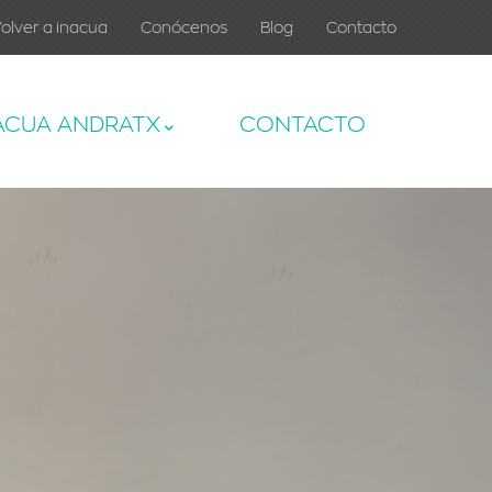
olver a inacua
Conócenos
Blog
Contacto
ACUA ANDRATX
CONTACTO