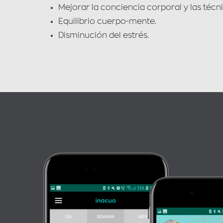
Mejorar la conciencia corporal y las técn
Equilibrio cuerpo-mente.
Disminución del estrés.