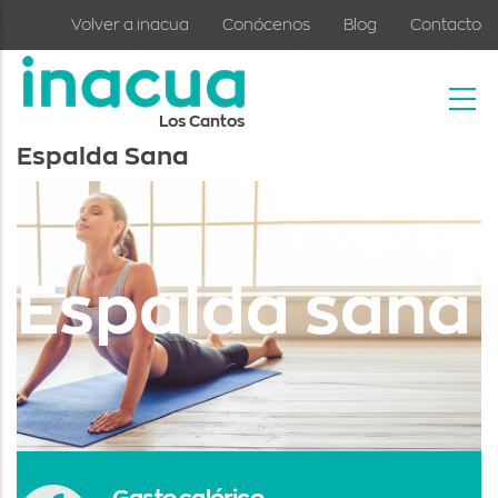
Skip to main content
Volver a inacua
Conócenos
Blog
Contacto
Los Cantos
Espalda Sana
Espalda sana