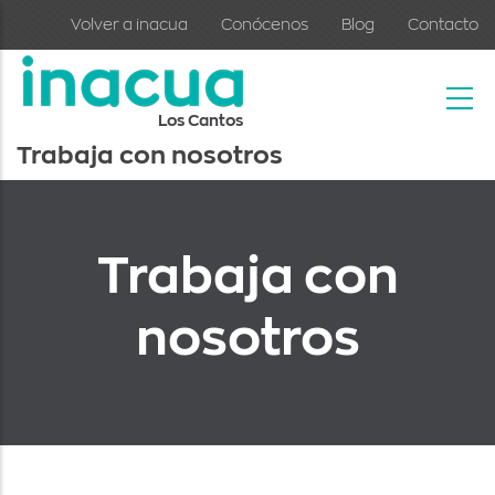
Skip to main content
Volver a inacua
Conócenos
Blog
Contacto
Los Cantos
Trabaja con nosotros
Trabaja con
nosotros