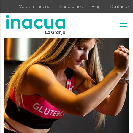
Skip to main content
Volver a inacua
Conócenos
Blog
Contacto
La Granja